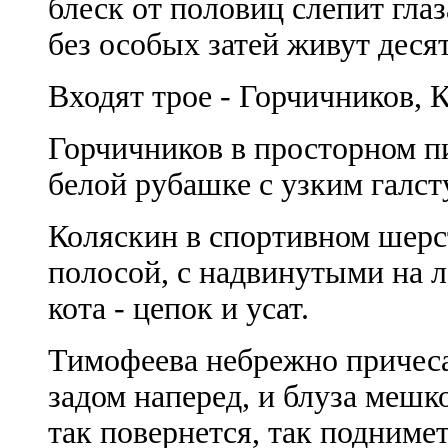
блеск от половиц слепит глаз
без особых затей живут деся
Входят трое - Горчичников, 
Горчичников в просторном п
белой рубашке с узким галст
Коляскин в спортивном шерс
полосой, с надвинутыми на л
кота - цепок и усат.
Тимофеева небрежно причеса
задом наперед, и блуза мешко
так повернется, так подниме